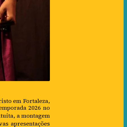
isto em Fortaleza,
 temporada 2026 no
atuita, a montagem
ovas apresentações