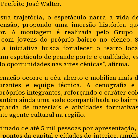
Prefeito José Walter.
trajetória, o espetáculo narra a vida de
ensão, propondo uma imersão histórica qu
r. A montagem é realizada pelo Grupo P
 com jovens do próprio bairro no elenco. 
 a iniciativa busca fortalecer o teatro loc
um espetáculo de grande porte e qualidade, va
o oportunidades nas artes cênicas”, afirma.
enação ocorre a céu aberto e mobiliza mais d
gurantes e equipe técnica. A cenografia e
róprios integrantes, reforçando o caráter col
ntém ainda uma sede compartilhada no bairro
 guarda de materiais e atividades formativas
e agente cultural na região.
mado de até 5 mil pessoas por apresentação,
 pontos da capital e cidades do interior, ampl