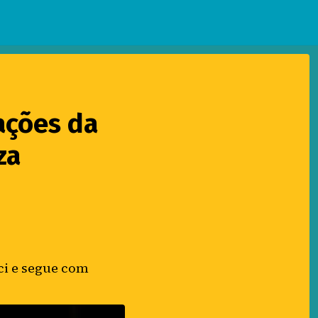
ações da
za
ci e segue com