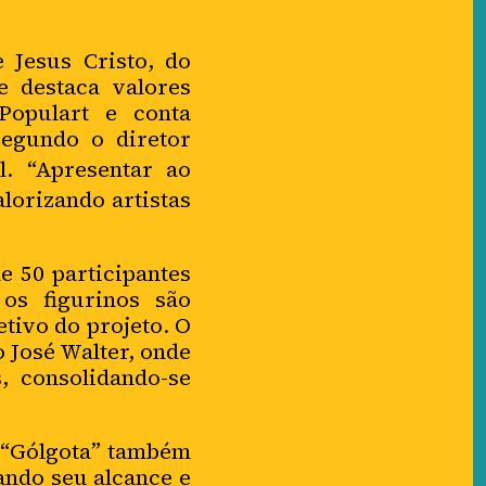
 Jesus Cristo, do
e destaca valores
opulart e conta
Segundo o diretor
al. “Apresentar ao
lorizando artistas
e 50 participantes
 os figurinos são
etivo do projeto. O
 José Walter, onde
, consolidando-se
 “Gólgota” também
iando seu alcance e