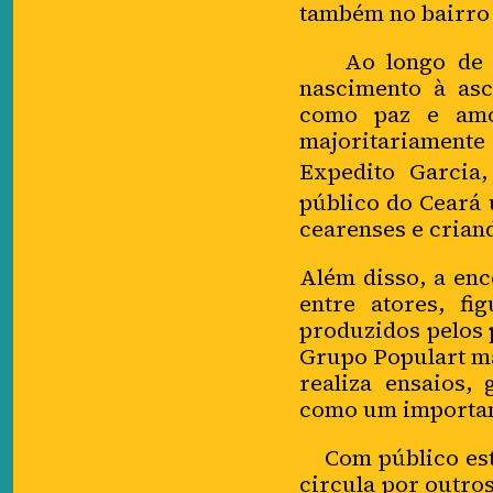
também no bairro 
Ao longo de sua 
nascimento à asc
como paz e amo
majoritariamente
Expedito Garcia
,
público do Ceará 
cearenses e criand
Além disso, a enc
entre atores, fi
produzidos pelos p
Grupo Populart ma
realiza ensaios,
como um important
Com público esti
circula por outros