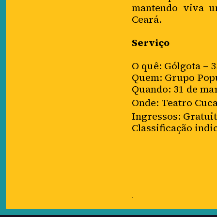
mantendo viva um
Ceará.
Serviço
O quê: Gólgota – 
Quem: Grupo Popul
Quando: 31 de març
Onde:
Teatro Cuca
Ingressos: Gratui
Classificação indi
.