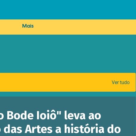
Mais
Ver tudo
o Bode Ioiô" leva ao
 das Artes a história do