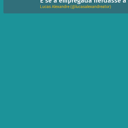
E se a empregada herdasse a f
Lucas Alexandre (@lucasalexandreator)