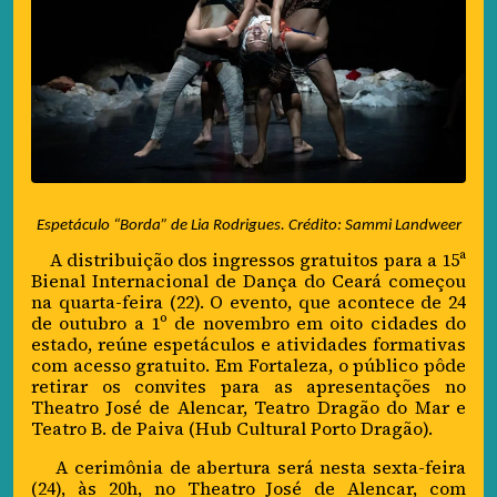
Espetáculo “Borda” de Lia Rodrigues. Crédito: Sammi Landweer
A distribuição dos ingressos gratuitos para a 15ª
Bienal Internacional de Dança do Ceará começou
na quarta-feira (22). O evento, que acontece de 24
de outubro a 1º de novembro em oito cidades do
estado, reúne espetáculos e atividades formativas
com acesso gratuito. Em Fortaleza, o público pôde
retirar os convites para as apresentações no
Theatro José de Alencar, Teatro Dragão do Mar e
Teatro B. de Paiva (Hub Cultural Porto Dragão).
A cerimônia de abertura será nesta sexta-feira
(24), às 20h, no Theatro José de Alencar, com