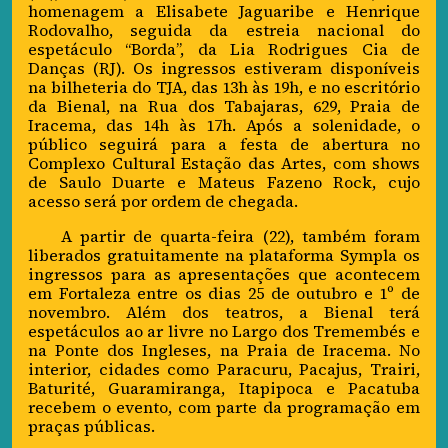
homenagem a Elisabete Jaguaribe e Henrique
Rodovalho, seguida da estreia nacional do
espetáculo “Borda”, da Lia Rodrigues Cia de
Danças (RJ). Os ingressos estiveram disponíveis
na bilheteria do TJA, das 13h às 19h, e no escritório
da Bienal, na Rua dos Tabajaras, 629, Praia de
Iracema, das 14h às 17h. Após a solenidade, o
público seguirá para a festa de abertura no
Complexo Cultural Estação das Artes, com shows
de Saulo Duarte e Mateus Fazeno Rock, cujo
acesso será por ordem de chegada.
A partir de quarta-feira (22), também foram
liberados gratuitamente na plataforma Sympla os
ingressos para as apresentações que acontecem
em Fortaleza entre os dias 25 de outubro e 1º de
novembro. Além dos teatros, a Bienal terá
espetáculos ao ar livre no Largo dos Tremembés e
na Ponte dos Ingleses, na Praia de Iracema. No
interior, cidades como Paracuru, Pacajus, Trairi,
Baturité, Guaramiranga, Itapipoca e Pacatuba
recebem o evento, com parte da programação em
praças públicas.