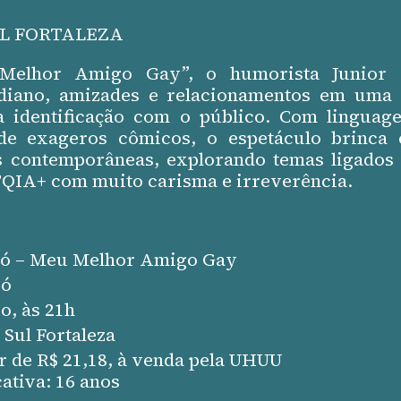
L FORTALEZA
elhor Amigo Gay”, o humorista Junior C
idiano, amizades e relacionamentos em um
la identificação com o público. Com linguag
 de exageros cômicos, o espetáculo brinca 
as contemporâneas, explorando temas ligados 
IA+ com muito carisma e irreverência.
icó – Meu Melhor Amigo Gay
có
o, às 21h
 Sul Fortaleza
ir de R$ 21,18, à venda pela UHUU
cativa: 16 anos