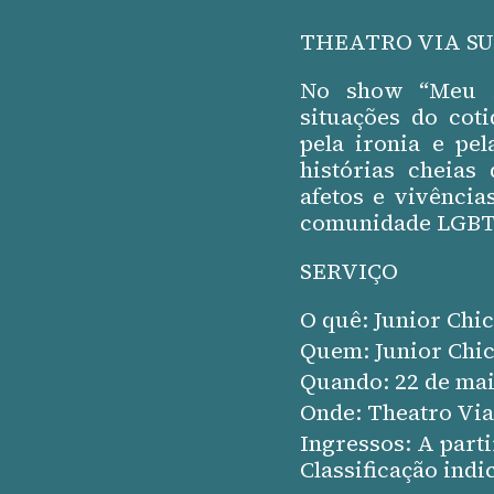
THEATRO VIA SU
No show “Meu M
situações do cot
pela ironia e pe
histórias cheias
afetos e vivênci
comunidade LGBTQ
SERVIÇO
O quê: Junior Ch
Quem:
Junior Chi
Quando: 22 de mai
Onde:
Theatro Via
Ingressos: A part
Classificação indi