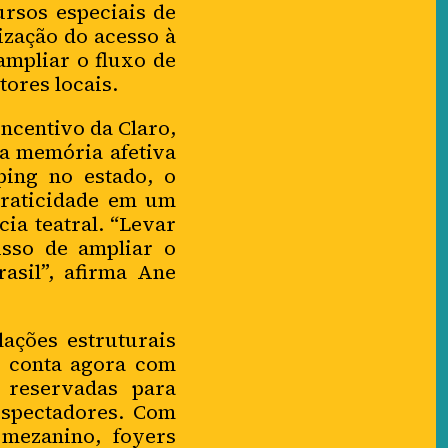
ursos especiais de
ização do acesso à
ampliar o fluxo de
tores locais.
ncentivo da Claro,
da memória afetiva
ping no estado, o
praticidade em um
ia teatral. “Levar
isso de ampliar o
rasil”, afirma Ane
ações estruturais
ro conta agora com
s reservadas para
 espectadores. Com
 mezanino, foyers