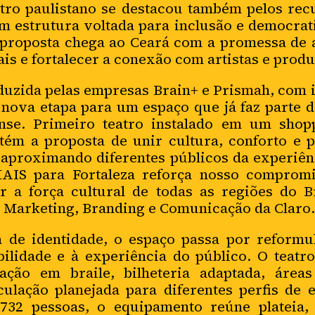
atro paulistano se destacou também pelos rec
om estrutura voltada para inclusão e democrat
 proposta chega ao Ceará com a promessa de 
s e fortalecer a conexão com artistas e produ
nduzida pelas empresas Brain+ e Prismah, com i
nova etapa para um espaço que já faz parte 
nse. Primeiro teatro instalado em um shop
ém a proposta de unir cultura, conforto e 
proximando diferentes públicos da experiênc
AIS para Fortaleza reforça nosso comprom
r a força cultural de todas as regiões do B
e Marketing, Branding e Comunicação da Claro.
de identidade, o espaço passa por reformul
bilidade e à experiência do público. O teat
lização em braile, bilheteria adaptada, área
culação planejada para diferentes perfis de
732 pessoas, o equipamento reúne plateia,