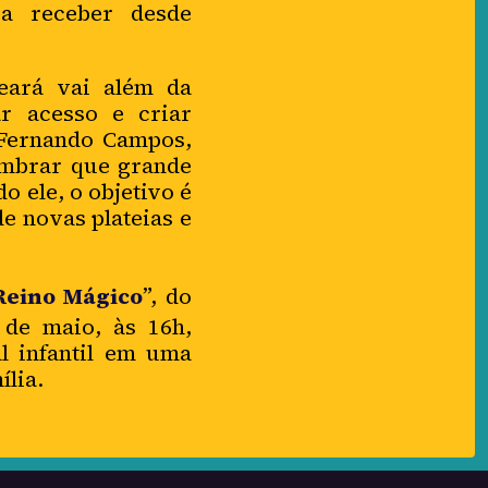
ra receber desde
eará vai além da
r acesso e criar
 Fernando Campos,
lembrar que grande
o ele, o objetivo é
e novas plateias e
Reino Mágico
”, do
 de maio, às 16h,
l infantil em uma
lia.