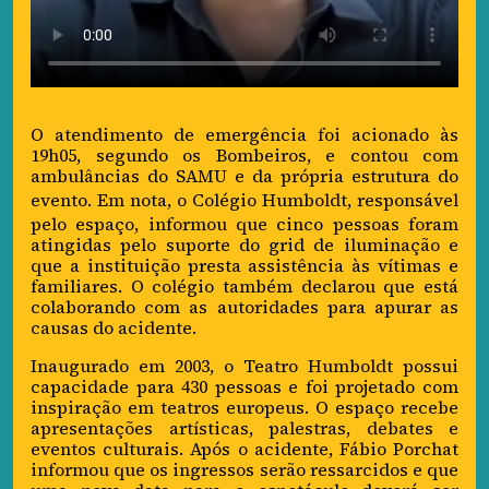
O atendimento de emergência foi acionado às
19h05, segundo os Bombeiros, e contou com
ambulâncias do SAMU e da própria estrutura do
evento. Em nota, o
Colégio Humboldt
, responsável
pelo espaço, informou que cinco pessoas foram
atingidas pelo suporte do grid de iluminação e
que a instituição presta assistência às vítimas e
familiares. O colégio também declarou que está
colaborando com as autoridades para apurar as
causas do acidente.
Inaugurado em 2003, o Teatro Humboldt possui
capacidade para 430 pessoas e foi projetado com
inspiração em teatros europeus. O espaço recebe
apresentações artísticas, palestras, debates e
eventos culturais. Após o acidente, Fábio Porchat
informou que os ingressos serão ressarcidos e que