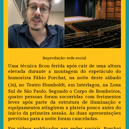
Reprodução: rede social
Uma técnica ficou ferida após cair de uma altura
elevada durante a montagem do espetáculo do
humorista
Fábio Porchat
, na noite deste sábado
(16), no
Teatro Humboldt
, em Interlagos, na Zona
Sul de São Paulo. Segundo o Corpo de Bombeiros,
quatro pessoas foram socorridas com ferimentos
leves após parte da estrutura de iluminação e
equipamentos atingirem a plateia pouco antes do
início da primeira sessão. As duas apresentações
previstas para a noite foram canceladas.
Em vídeos publicados nas redes sociais, Porchat