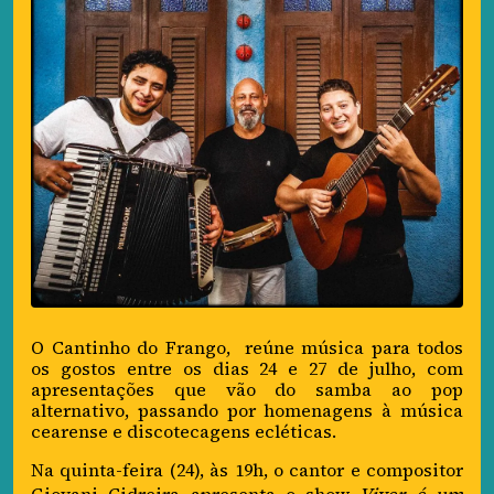
O Cantinho do Frango, reúne música para todos
os gostos entre os dias 24 e 27 de julho, com
apresentações que vão do samba ao pop
alternativo, passando por homenagens à música
cearense e discotecagens ecléticas.
Na quinta-feira (24), às 19h, o cantor e compositor
Giovani Cidreira apresenta o show
Viver é um