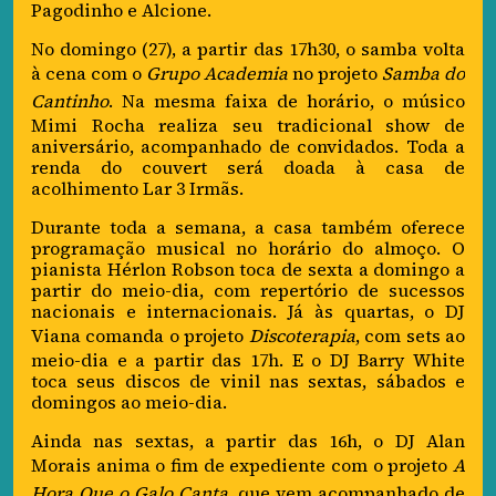
Pagodinho e Alcione.
No domingo (27), a partir das 17h30, o samba volta
à cena com o
Grupo Academia
no projeto
Samba do
Cantinho
. Na mesma faixa de horário, o músico
Mimi Rocha realiza seu tradicional show de
aniversário, acompanhado de convidados. Toda a
renda do couvert será doada à casa de
acolhimento Lar 3 Irmãs.
Durante toda a semana, a casa também oferece
programação musical no horário do almoço. O
pianista Hérlon Robson toca de sexta a domingo a
partir do meio-dia, com repertório de sucessos
nacionais e internacionais. Já às quartas, o DJ
Viana comanda o projeto
Discoterapia
, com sets ao
meio-dia e a partir das 17h. E o DJ Barry White
toca seus discos de vinil nas sextas, sábados e
domingos ao meio-dia.
Ainda nas sextas, a partir das 16h, o DJ Alan
Morais anima o fim de expediente com o projeto
A
Hora Que o Galo Canta
, que vem acompanhado de