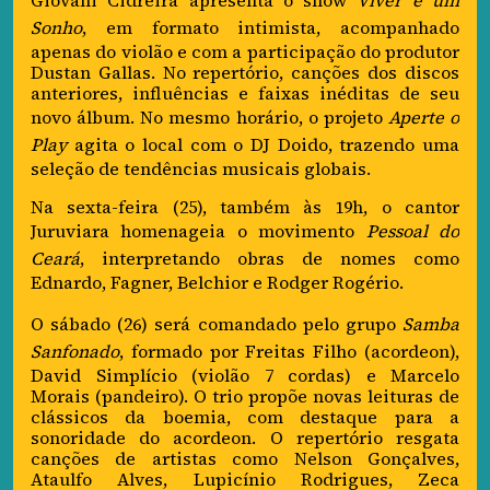
Sonho
, em formato intimista, acompanhado
apenas do violão e com a participação do produtor
Dustan Gallas. No repertório, canções dos discos
anteriores, influências e faixas inéditas de seu
novo álbum. No mesmo horário, o projeto
Aperte o
Play
agita o local com o DJ Doido, trazendo uma
seleção de tendências musicais globais.
Na sexta-feira (25), também às 19h, o cantor
Juruviara homenageia o movimento
Pessoal do
Ceará
, interpretando obras de nomes como
Ednardo, Fagner, Belchior e Rodger Rogério.
O sábado (26) será comandado pelo grupo
Samba
Sanfonado
, formado por Freitas Filho (acordeon),
David Simplício (violão 7 cordas) e Marcelo
Morais (pandeiro). O trio propõe novas leituras de
clássicos da boemia, com destaque para a
sonoridade do acordeon. O repertório resgata
canções de artistas como Nelson Gonçalves,
Ataulfo Alves, Lupicínio Rodrigues, Zeca