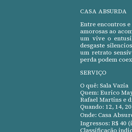
CASA ABSURDA
Entre encontros e
amorosas ao acomp
um vive o entusi
desgaste silencio
um retrato sensí
perda podem coex
SERVIÇO
O quê: Sala Vazia
Quem: Eurico Mayer
Rafael Martins e 
Quando: 12, 14, 20
Onde:
Casa Absur
Ingressos: R$ 40 (
Classificação indi