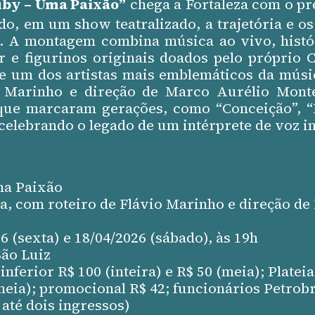
by – Uma Paixão”
chega a Fortaleza com o p
ndo, em um show teatralizado, a trajetória e o
. A montagem combina música ao vivo, histó
r e figurinos originais doados pelo próprio
de um dos artistas mais emblemáticos da músi
o Marinho e direção de Marco Aurélio Monte
 que marcaram gerações, como “Conceição”,
celebrando o legado de um intérprete de voz i
ma Paixão
a, com roteiro de Flávio Marinho e direção d
 (sexta) e 18/04/2026 (sábado), às 19h
São Luiz
 inferior R$ 100 (inteira) e R$ 50 (meia); Platei
(meia); promocional R$ 42; funcionários Petrob
até dois ingressos)