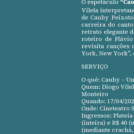
O espetáculo
“Cau
Vilela interpreta
de Cauby Peixoto
carreira do canto
retrato elegante 
roteiro de Flávi
revisita canções
York, New York”, 
SERVIÇO
O quê: Cauby – U
Quem: Diogo Vilel
Monteiro
Quando: 17/04/2026
Onde: Cineteatro 
Ingressos: Plateia
(inteira) e R$ 40 
(mediante crachá, 